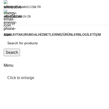
INFO@LTCELMAS.COM.TR
+90 (536) 283 24 28
ANASAYFA
KURUMSAL
HIZMETLERIMIZ
ÜRÜNLER
BLOG
İLETIŞIM
Search
Menu
Click to enlarge