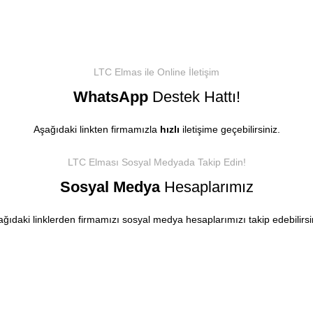
LTC Elmas ile Online İletişim
WhatsApp
Destek Hattı!
Aşağıdaki linkten firmamızla
hızlı
iletişime geçebilirsiniz.
WhatsApp İletişim
LTC Elması Sosyal Medyada Takip Edin!
Sosyal Medya
Hesaplarımız
ğıdaki linklerden firmamızı sosyal medya hesaplarımızı takip edebilirsi