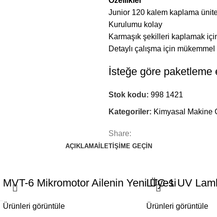
Özellikler
Junior 120 kalem kaplama ünite
Kurulumu kolay
Karmaşık şekilleri kaplamak içi
Detaylı çalışma için mükemmel
İsteğe göre paketleme eb
Stok kodu:
998 1421
Kategoriler:
Kimyasal Makine 
Share:
AÇIKLAMA
İLETIŞIME GEÇIN
MVT-6 Mikromotor Ailenin Yeni Üyesi
LTC-1 UV Lam
Ürünleri görüntüle
Ürünleri görüntüle