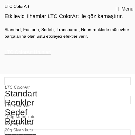
LTC ColorArt
Menu
Etkileyici ilhamlar LTC ColorArt ile göz kamaştırır.
Standart, Fosforlu, Sedefli, Transparan, Neon renklerle mücevher
parçalarına olan üstü etkileyici efektler verir.
LTC ColorArt Ürünleri
LTC ColorArt
Standart
Renkler
LTC ColorArt
Sedef
100g Metal kutu
Renkler
50g Siyah kutu
20g Siyah kutu